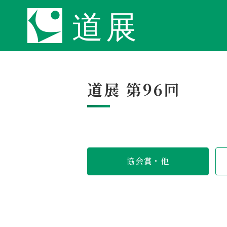
道展 第96回
協会賞・他