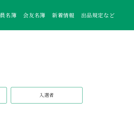
員名簿
会友名簿
新着情報
出品規定など
入選者