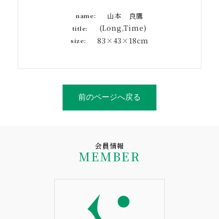
山本 良鷹
name:
(Long,Time)
title:
83×43×18cm
size:
前のページへ戻る
会員情報
MEMBER