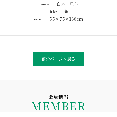
白木 里佳
name:
響
title:
55×75×160cm
size:
前のページへ戻る
会員情報
MEMBER