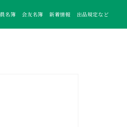
員名簿
会友名簿
新着情報
出品規定など