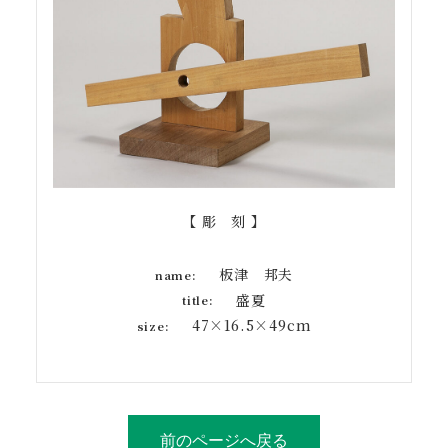
【 彫 刻 】
板津 邦夫
name:
盛夏
title:
47×16.5×49cm
size:
前のページへ戻る