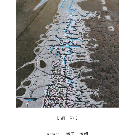
【 油 彩 】
増子 芳朗
name: