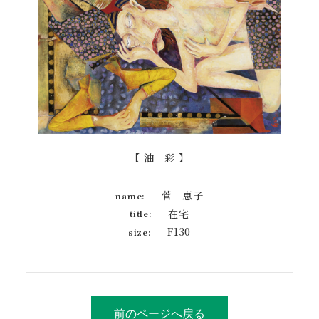
【 油 彩 】
菅 恵子
name:
在宅
title:
F130
size:
前のページへ戻る