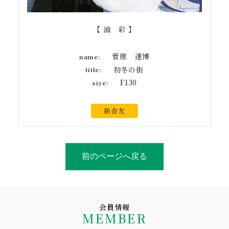
【 油 彩 】
菅原 達博
name:
初冬の街
title:
F130
size:
新会友
前のページへ戻る
会員情報
MEMBER