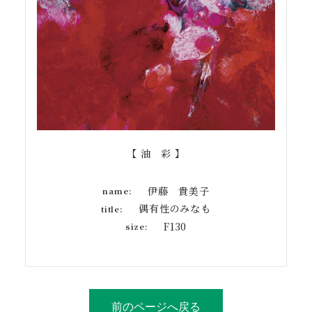
【 油 彩 】
伊藤 貴美子
name:
偶有性のみなも
title:
F130
size:
前のページへ戻る