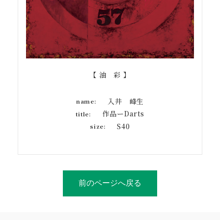
【 油 彩 】
入井 峰生
name:
作品ーDarts
title:
S40
size:
前のページへ戻る