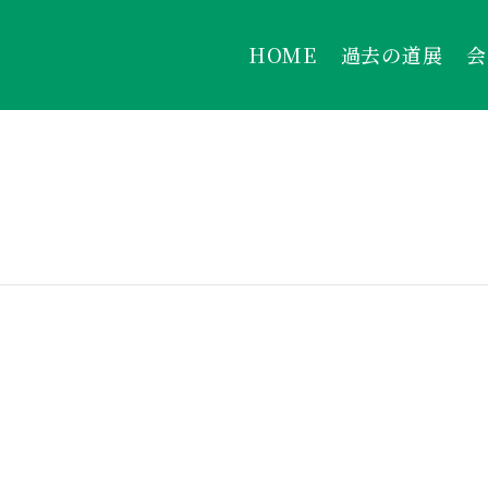
HOME
過去の道展
会