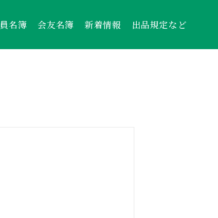
員名簿
会友名簿
新着情報
出品規定など