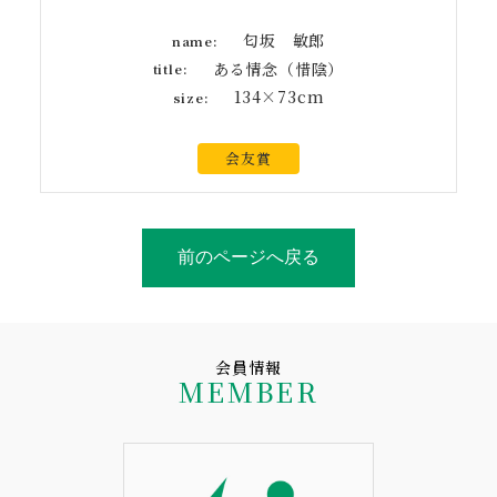
匂坂 敏郎
name:
ある情念（惜陰）
title:
134×73cm
size:
会友賞
前のページへ戻る
会員情報
MEMBER