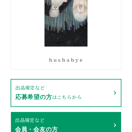
ｈｕｓｈａｂｙｅ
出品規定など
はこちらから
応募希望の方
出品規定など
会員・会友の方