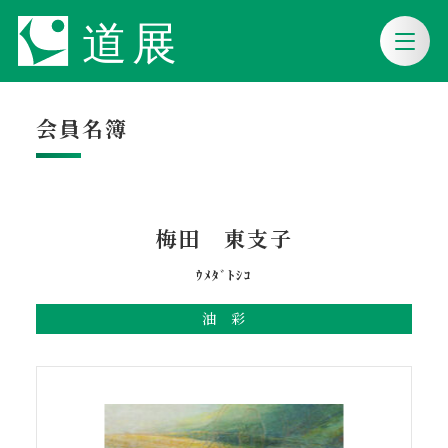
会員名簿
梅田 東支子
ｳﾒﾀﾞﾄｼｺ
油 彩