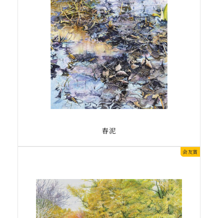
春泥
会友賞