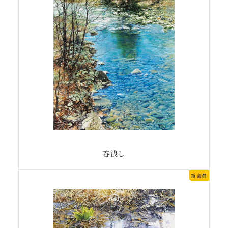
春浅し
新会員