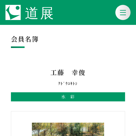
会員名簿
工藤 幸俊
ｸﾄﾞｳﾕｷﾄｼ
水 彩