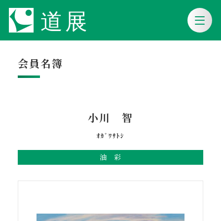
会員名簿
小川 智
ｵｶﾞﾜｻﾄｼ
油 彩