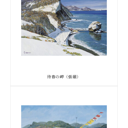
待春の岬（張碓）