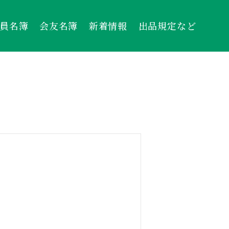
員名簿
会友名簿
新着情報
出品規定など