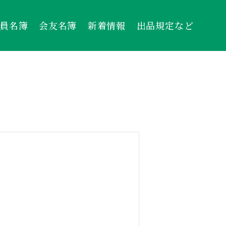
員名簿
会友名簿
新着情報
出品規定など