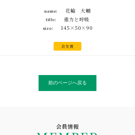
花輪 大輔
name:
重力と呼吸
title:
145×50×90
size:
会友賞
前のページへ戻る
会員情報