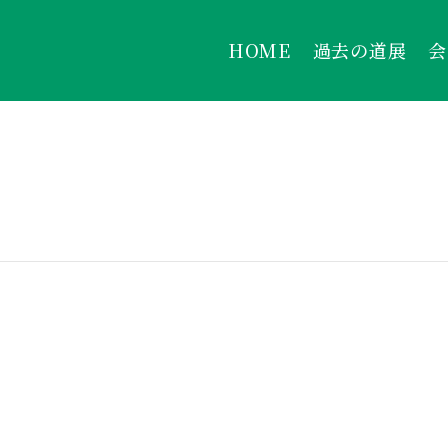
HOME
過去の道展
会