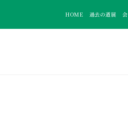
HOME
過去の道展
会