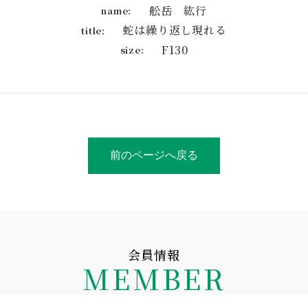
舩岳 紘行
name:
蛇は繰り返し現れる
title:
F130
size:
前のページへ戻る
会員情報
MEMBER