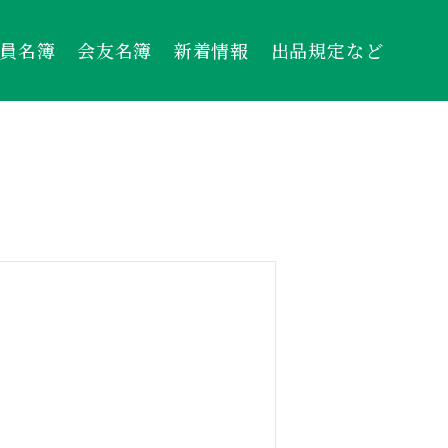
員名簿
会友名簿
新着情報
出品規定など