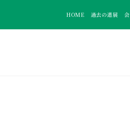
HOME
過去の道展
会