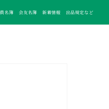
員名簿
会友名簿
新着情報
出品規定など