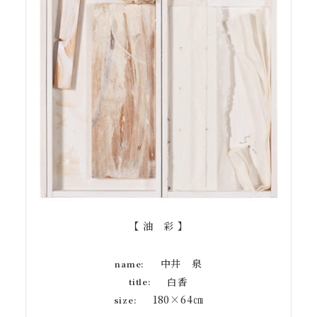
【 油 彩 】
中井 泉
name:
白香
title:
180×64㎝
size: