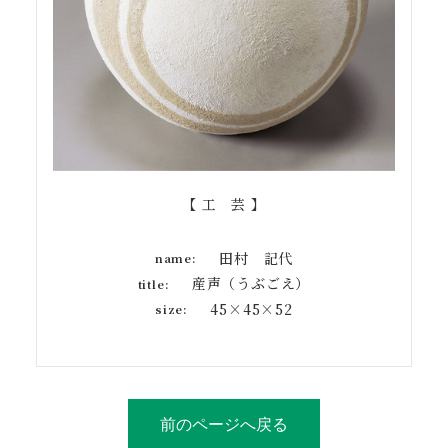
【 工 芸 】
田村 記代
name:
産声（うぶごえ）
title:
45×45×52
size:
前のページへ戻る