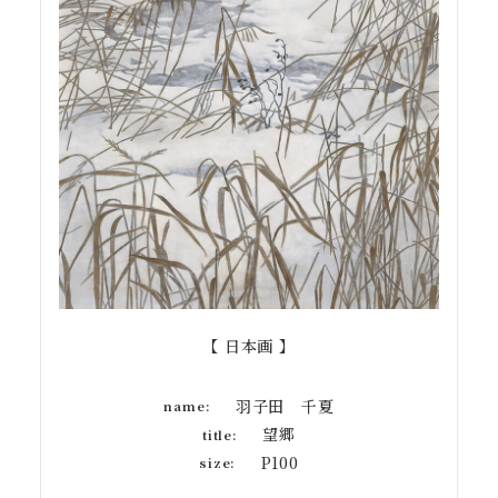
【 日本画 】
羽子田 千夏
name:
望郷
title:
P100
size: