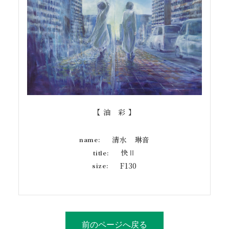
【 油 彩 】
清水 琳音
name:
快Ⅱ
title:
F130
size:
前のページへ戻る