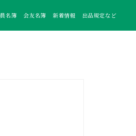
員名簿
会友名簿
新着情報
出品規定など