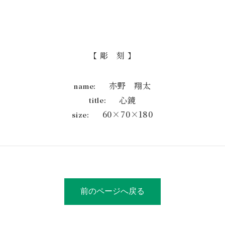
【 彫 刻 】
亦野 翔太
name:
心鏡
title:
60×70×180
size:
前のページへ戻る