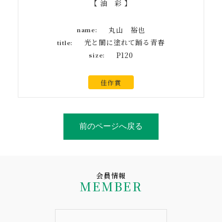
【 油 彩 】
丸山 裕也
name:
光と闇に塗れて踊る青春
title:
P120
size:
佳作賞
前のページへ戻る
会員情報
MEMBER