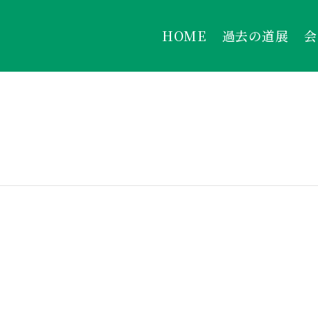
HOME
過去の道展
会