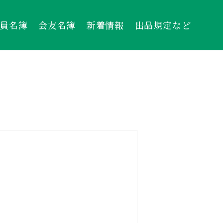
員名簿
会友名簿
新着情報
出品規定など