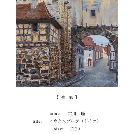
【 油 彩 】
古川 瞳
name:
アウクスブルグ（ドイツ）
title:
F120
size: