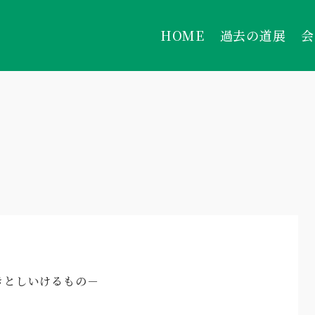
HOME
過去の道展
会
 －いきとしいけるもの－