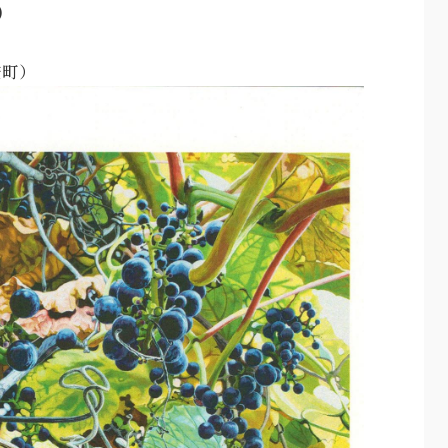
)
安町）