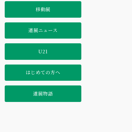
移動展
道展ニュース
U21
はじめての方へ
道展物語